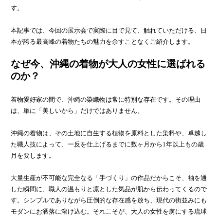
す。
本記事では、今回の展示会で実際に目で見て、触れていただける、日
本が誇る最高峰の着物たちの魅力を余すことなくご紹介します。
なぜ今、沖縄の着物が大人の女性に選ばれる
のか？
着物愛好家の間で、沖縄の染織物は常に特別な存在です。その理由
は、単に「美しいから」だけではありません。
沖縄の着物は、その土地に自生する植物を原料とした染料や、卓越し
た職人技によって、一反を仕上げるまでに数ヶ月から1年以上もの歳
月を要します。
大量生産が不可能な完全なる「手づくり」の作品だからこそ、袖を通
した瞬間に、職人の温もりと凛とした気品が肌から伝わってくるので
す。シンプルでありながら圧倒的な存在感を放ち、現代の街並みにも
モダンにお洒落に溶け込む。それこそが、大人の女性を虜にする琉球