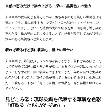
自然の恵みだけで染め上げる、深い「黒褐色」の魅力
久米島紬の代名詞とも言えるのが、落ち着きのある美しい黒褐色（泥
染め）です。 島に自生する「グアバ（バンジロウ）」や「シャリン
バイ（テカチ）」といった植物の煮汁で絹糸を数十回も繰り返し染め
重ねた後、島の豊かな泥に浸けることで、鉄分が反応してあの独特の
深みのある黒褐色へと変化します。
着れば着るほど肌に馴染む、極上の風合い
久米島紬は、最初は少しシャリ感がありますが、着れば着るほど、そ
して時が経てば経つほど糸の角が取れ、まるで体の一部になったかの
ようにしなやかに、肌に馴染んできます。また、年月が経つと泥染め
の色が少しずつ冴え、独特の艶が増してくるのも特徴です。生涯にわ
たって愛せる、まさに「育てる着物」の逸品を、ぜひ会場で触れてみ
てください。
見どころ②：琉球染織を代表する華麗な色彩
「紅型染（びんがたぞめ）」