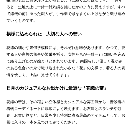
生地の表面に柄を浮き上がらせるように織り込む技法です。 一見す
ると、生地の上に一針一針刺繍を施したかのように見えますが、すべ
て織機の前に座った職人が、手作業で糸をすくい上げながら織り進め
ていくものです。
模様に込められた、大切な人への想い
花織の細かな幾何学模様には、それぞれ意味があります。かつて、愛
する人や家族の無事や繁栄を祈り、女性たちが一針一針に願いを込め
て織り上げたのが始まりとされています。 南国らしい優しく温かみ
のある色合いの糸で織り込まれた小さな「花」の文様は、着る人の表
情を優しく、上品に見せてくれます。
日常のカジュアルなお出かけに最適な「花織の帯」
花織の帯は、その程よい立体感とカジュアルな雰囲気から、普段着の
着物コーディネートに非常によく映えます。お友達とのランチや観
劇、お買い物など、日常を少し特別に彩る最高のアイテムとして、お
気に入りの一本を見つけてみてください。