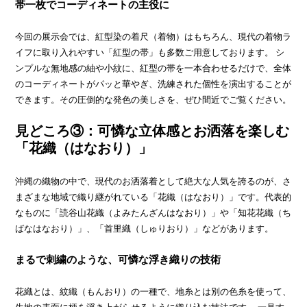
帯一枚でコーディネートの主役に
今回の展示会では、紅型染の着尺（着物）はもちろん、現代の着物ラ
イフに取り入れやすい「紅型の帯」も多数ご用意しております。 シ
ンプルな無地感の紬や小紋に、紅型の帯を一本合わせるだけで、全体
のコーディネートがパッと華やぎ、洗練された個性を演出することが
できます。その圧倒的な発色の美しさを、ぜひ間近でご覧ください。
見どころ③：可憐な立体感とお洒落を楽しむ
「花織（はなおり）」
沖縄の織物の中で、現代のお洒落着として絶大な人気を誇るのが、さ
まざまな地域で織り継がれている「花織（はなおり）」です。代表的
なものに「読谷山花織（よみたんざんはなおり）」や「知花花織（ち
ばなはなおり）」、「首里織（しゅりおり）」などがあります。
まるで刺繍のような、可憐な浮き織りの技術
花織とは、紋織（もんおり）の一種で、地糸とは別の色糸を使って、