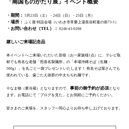
「南国ものがたり展」イベント概要
・期間：
5月23日（土）・24日（日）・25日（月）
・場所：
ふく屋 特設会場（いわき市常磐上湯長谷町釜の前73-1）
・お問い合わせ（TEL）：
0246-43-0298
嬉しいご来場記念品
本イベントへご来場いただいた皆様（お一家族様1点）に、テレビ取
材でも有名な老舗「照喜名製麺所」の「本場沖縄そば（生麺・
500g）」を丸ごと一袋プレゼントいたします！ 有名そば屋さんでも
使われている、歯ごたえ抜群の中太ちぢれ麺です。
事前の御予約が必須
※なま物（要冷蔵）となりますので、
となり
ます。お電話にて「ブログを見た」とお気軽にご予約ください。
皆さまのご来場を、スタッフ一同心よりお待ち申し上げております。