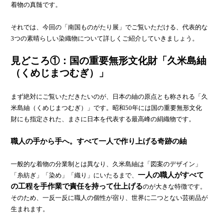
着物の真髄です。
それでは、今回の「南国ものがたり展」でご覧いただける、代表的な
3つの素晴らしい染織物について詳しくご紹介していきましょう。
見どころ①：国の重要無形文化財「久米島紬
（くめじまつむぎ）」
まず絶対にご覧いただきたいのが、日本の紬の原点とも称される「久
米島紬（くめじまつむぎ）」です。昭和50年には国の重要無形文化
財にも指定された、まさに日本を代表する最高峰の絹織物です。
職人の手から手へ。すべて一人で作り上げる奇跡の紬
一般的な着物の分業制とは異なり、久米島紬は「図案のデザイン」
一人の職人がすべて
「糸紡ぎ」「染め」「織り」にいたるまで、
の工程を手作業で責任を持って仕上げる
のが大きな特徴です。
そのため、一反一反に職人の個性が宿り、世界に二つとない芸術品が
生まれます。