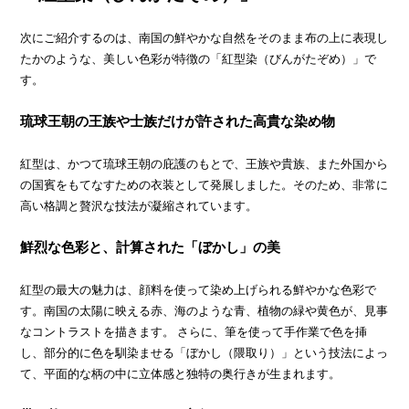
次にご紹介するのは、南国の鮮やかな自然をそのまま布の上に表現し
たかのような、美しい色彩が特徴の「紅型染（びんがたぞめ）」で
す。
琉球王朝の王族や士族だけが許された高貴な染め物
紅型は、かつて琉球王朝の庇護のもとで、王族や貴族、また外国から
の国賓をもてなすための衣装として発展しました。そのため、非常に
高い格調と贅沢な技法が凝縮されています。
鮮烈な色彩と、計算された「ぼかし」の美
紅型の最大の魅力は、顔料を使って染め上げられる鮮やかな色彩で
す。南国の太陽に映える赤、海のような青、植物の緑や黄色が、見事
なコントラストを描きます。 さらに、筆を使って手作業で色を挿
し、部分的に色を馴染ませる「ぼかし（隈取り）」という技法によっ
て、平面的な柄の中に立体感と独特の奥行きが生まれます。