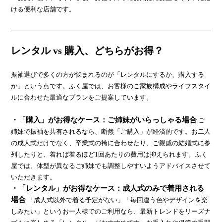
ける便利な店舗です。
レンタル vs 購入、どちらがお得？
振袖選びで多くの方が悩まれるのが「レンタルにするか、購入する
か」という点です。ふく屋では、お客様のご家族構成やライフスタイ
ルに合わせた最適なプランをご提案しています。
・「購入」がお得なケース：ご姉妹がいらっしゃる場合
ご
姉妹で振袖を共有されるなら、断然「ご購入」が経済的です。お二人
の成人式だけでなく、卒業式の袴に合わせたり、ご親戚の結婚式に参
列したりと、着れば着るほど1回あたりの費用は抑えられます。ふく
屋では、体型が異なるご姉妹でも調整しやすいようアドバイスさせて
いただきます。
・「レンタル」がお得なケース：成人式のみで着用される
場合
「成人式以外で着る予定がない」「毎回違う色やデザインを楽
しみたい」というお一人様でのご利用なら、最新トレンドをリーズナ