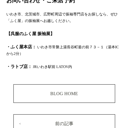
お問い合わせ・ご来店予約
いわき市、北茨城市、広野町周辺で振袖専門店をお探しなら、ぜひ
「ふく屋」の振袖展へお越しください。
【呉服のふく屋 振袖展】
・ふく屋本店：
いわき市常磐上湯長谷町釜の前７３－１（湯本IC
から2分）
・ラトブ店：
JRいわき駅前 LATOV内
BLOG HOME
前の記事