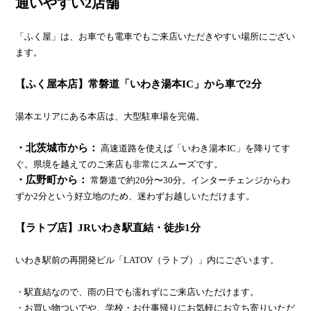
通いやすい2店舗
「ふく屋」は、お車でも電車でもご来店いただきやすい場所にござい
ます。
【ふく屋本店】常磐道「いわき湯本IC」から車で2分
湯本エリアにある本店は、大型駐車場を完備。
・北茨城市から：
高速道路を使えば「いわき湯本IC」を降りてす
ぐ。県境を越えてのご来店も非常にスムーズです。
・広野町から：
常磐道で約20分〜30分。インターチェンジからわ
ずか2分という好立地のため、迷わずお越しいただけます。
【ラトブ店】JRいわき駅直結・徒歩1分
いわき駅前の再開発ビル「LATOV（ラトブ）」内にございます。
・駅直結なので、雨の日でも濡れずにご来店いただけます。
・お買い物ついでや、学校・お仕事帰りにお気軽にお立ち寄りいただ