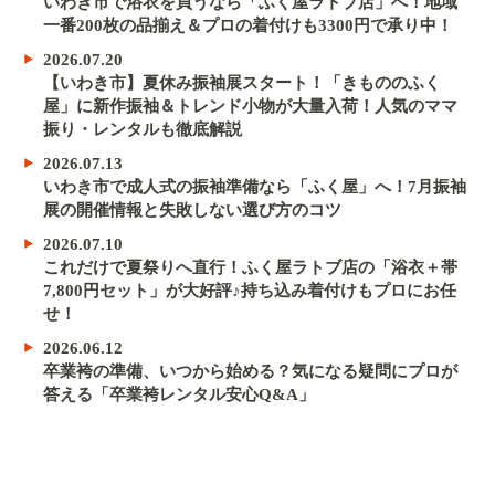
いわき市で浴衣を買うなら「ふく屋ラトブ店」へ！地域
一番200枚の品揃え＆プロの着付けも3300円で承り中！
2026.07.20
【いわき市】夏休み振袖展スタート！「きもののふく
屋」に新作振袖＆トレンド小物が大量入荷！人気のママ
振り・レンタルも徹底解説
2026.07.13
いわき市で成人式の振袖準備なら「ふく屋」へ！7月振袖
展の開催情報と失敗しない選び方のコツ
2026.07.10
これだけで夏祭りへ直行！ふく屋ラトブ店の「浴衣＋帯
7,800円セット」が大好評♪持ち込み着付けもプロにお任
せ！
2026.06.12
卒業袴の準備、いつから始める？気になる疑問にプロが
答える「卒業袴レンタル安心Q&A」