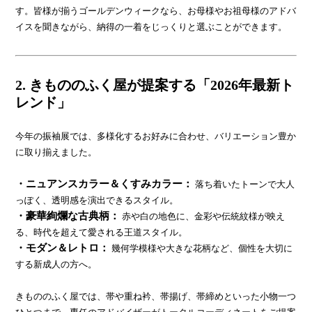
す。皆様が揃うゴールデンウィークなら、お母様やお祖母様のアドバ
イスを聞きながら、納得の一着をじっくりと選ぶことができます。
2. きもののふく屋が提案する「2026年最新ト
レンド」
今年の振袖展では、多様化するお好みに合わせ、バリエーション豊か
に取り揃えました。
・ニュアンスカラー＆くすみカラー：
落ち着いたトーンで大人
っぽく、透明感を演出できるスタイル。
・豪華絢爛な古典柄：
赤や白の地色に、金彩や伝統紋様が映え
る、時代を超えて愛される王道スタイル。
・モダン＆レトロ：
幾何学模様や大きな花柄など、個性を大切に
する新成人の方へ。
きもののふく屋では、帯や重ね衿、帯揚げ、帯締めといった小物一つ