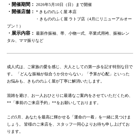
・開催期間：
2026年5月10日（日）まで開催
・開催店舗：
* きもののふく屋 本店
・きもののふく屋 ラトブ店（4月にリニューアルオー
プン！）
・展示内容：
最新作振袖、帯、小物一式、卒業式用袴、振袖レン
タル、ママ振りなど
成人式は、ご家族の愛を感じ、大人としての第一歩を記す特別な日で
す。 「どんな振袖が似合うか分からない」「予算が心配」といった
お悩みも、きもののふく屋が丁寧に解消いたします。
混雑を避け、お一人おひとりに最適なご案内をさせていただくため、
**「事前のご来店予約」**をお願いしております。
この5月、あなたを最高に輝かせる「運命の一着」を一緒に見つけま
しょう。 皆様のご来店を、スタッフ一同心よりお待ち申し上げてお
ります。