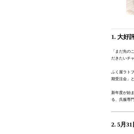
1. 大
「まだ先のこ
だきたいチ
ふく屋ラト
期受注会」
新年度が始
る、呉服専
2. 5