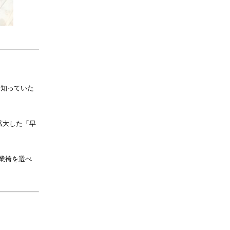
！
ひ知っていた
拡大した「早
業袴を選べ