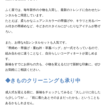
ふく屋では、毎年新作の小物を入荷し、最新のトレンドに合わせたレ
ンタルをご用意しています。
たとえば、柔らかなニュアンスカラーの帯揚げや、キラリと光るパー
ル付きの帯締めなど、今どきのスタイルにぴったりなアイテムが勢ぞ
ろい。
また、お得な4点レンタルセットも人気です。
「帯締め・帯揚げ・重ね衿・草履バッグ」が一式そろっているので、
組み合わせに迷うことなく、自分らしいコーディネートが楽しめま
す。
振袖をすでにお持ちの方も、小物を変えるだけで新鮮な印象に。ぜひ
お気軽にご相談ください。
◆きものクリーニングも承り中
成人式を迎える前に、振袖をチェックしてみると「久しぶりに出した
ら少しシワが...」「前に着たあとそのままだったかも」ということも
あるかもしれません。