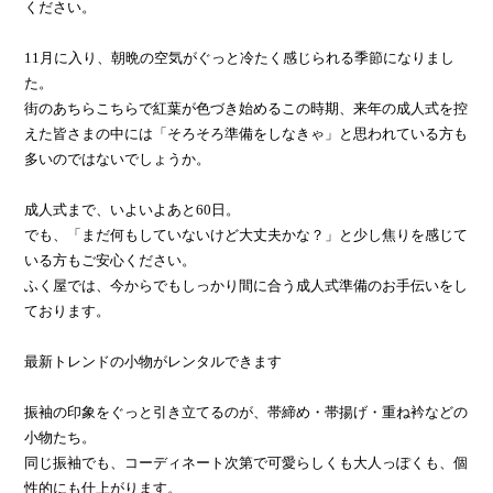
ください。
11月に入り、朝晩の空気がぐっと冷たく感じられる季節になりまし
た。
街のあちらこちらで紅葉が色づき始めるこの時期、来年の成人式を控
えた皆さまの中には「そろそろ準備をしなきゃ」と思われている方も
多いのではないでしょうか。
成人式まで、いよいよあと60日。
でも、「まだ何もしていないけど大丈夫かな？」と少し焦りを感じて
いる方もご安心ください。
ふく屋では、今からでもしっかり間に合う成人式準備のお手伝いをし
ております。
最新トレンドの小物がレンタルできます
振袖の印象をぐっと引き立てるのが、帯締め・帯揚げ・重ね衿などの
小物たち。
同じ振袖でも、コーディネート次第で可愛らしくも大人っぽくも、個
性的にも仕上がります。